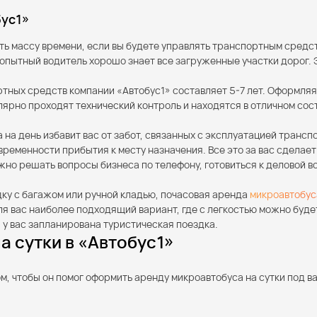
бус1»
ть массу времени, если вы будете управлять транспортным сред
пытный водитель хорошо знает все загруженные участки дорог. Э
тных средств компании «Автобус1» составляет 5-7 лет. Оформляя
лярно проходят технический контроль и находятся в отличном со
на день избавит вас от забот, связанных с эксплуатацией трансп
временности прибытия к месту назначения. Все это за вас сделае
но решать вопросы бизнеса по телефону, готовиться к деловой в
здку с багажом или ручной кладью, почасовая аренда
микроавтобус
 вас наиболее подходящий вариант, где с легкостью можно будет
у вас запланирована туристическая поездка.
а сутки в «Автобус1»
 чтобы он помог оформить аренду микроавтобуса на сутки под ва