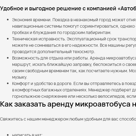
Удобное и выгодное решение с компанией «Авто
Экономия времени. Поездка в незнакомый город может отня
навигационные системы помогут сориентироваться, однако о
пробках и блуждания по городским лабиринтам.
Техническая исправность. Эксплуатационный срок транспор
можете не сомневаться в его надежности. Все машины регу
проводится дополнительный техосмотр.
Возможность для отдыха или работы. Аренда микроавтобуса 
маршрут, искать ближайшую заправку, беспокоиться о свое
своим свободным временем так, как посчитаете нужным. Мож
музыку.
Комфорт и удобство в дороге. Если вы отправляетесь в пое
в комфортных багажных отделениях. Менеджер подберет для
горнолыжное снаряжение или несколько велосипедов, если 
Как заказать аренду микроавтобуса н
Свяжитесь с нашим менеджером любым удобным для вас способом,
написать в чат;