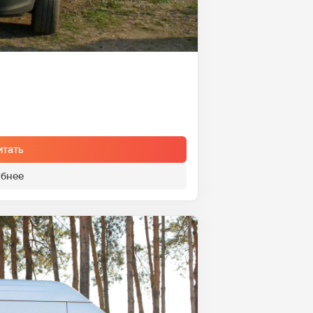
итать
бнее