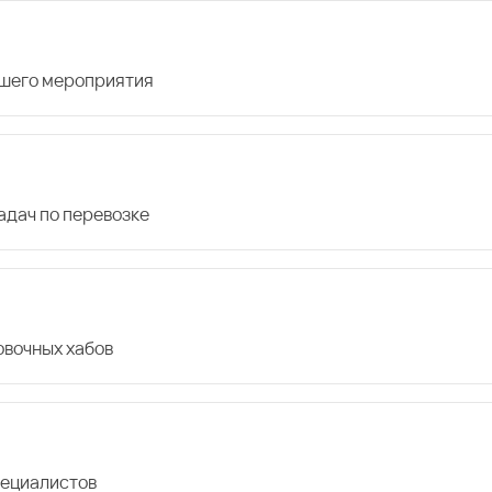
ашего мероприятия
дач по перевозке
овочных хабов
пециалистов